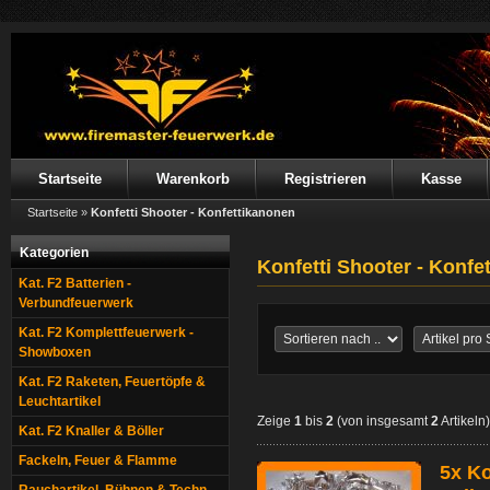
Startseite
Warenkorb
Registrieren
Kasse
Startseite
»
Konfetti Shooter - Konfettikanonen
Kategorien
Konfetti Shooter - Konfe
Kat. F2 Batterien -
Verbundfeuerwerk
Kat. F2 Komplettfeuerwerk -
Showboxen
Kat. F2 Raketen, Feuertöpfe &
Leuchtartikel
Zeige
1
bis
2
(von insgesamt
2
Artikeln)
Kat. F2 Knaller & Böller
Fackeln, Feuer & Flamme
5x Ko