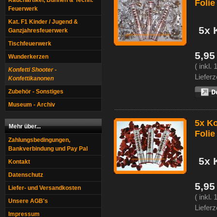
Rauchartikel, Bühnen & Techn.
Folie
Feuerwerk
Kat. F1 Kinder / Jugend &
5x 
Ganzjahresfeuerwerk
Tischfeuerwerk
5,95
Wunderkerzen
( inkl.
Konfetti Shooter -
Lieferz
Konfettikanonen
Zubehör - Sonstiges
Museum - Archiv
5x Ko
Mehr über...
Folie
Zahlungsbedingungen,
Bankverbindung und Pay Pal
5x 
Kontakt
Datenschutz
5,95
Liefer- und Versandkosten
( inkl.
Unsere AGB's
Lieferz
Impressum