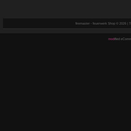
firemaster - feuerwerk Shop © 2026 |
mod
ified eCom