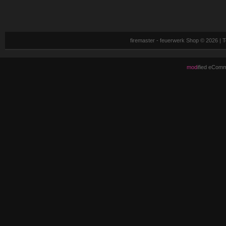
firemaster - feuerwerk Shop © 2026 |
mod
ified eCom