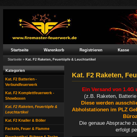
Startseite
Warenkorb
Registrieren
Kasse
Startseite
»
Kat. F2 Raketen, Feuertöpfe & Leuchtartikel
Kategorien
Kat. F2 Raketen, Feu
Kat. F2 Batterien -
Verbundfeuerwerk
Ein Versand von 1.4G 
Kat. F2 Komplettfeuerwerk -
(z.B. Raketen, Batter
Showboxen
Diese werden ausschlie
Kat. F2 Raketen, Feuertöpfe &
Abholstationen im PLZ Geb
Leuchtartikel
Büroa
Kat. F2 Knaller & Böller
Die genaue Absprache z
Fackeln, Feuer & Flamme
erfolgt p