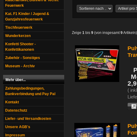
Rauchartikel, Bühnen & Techn.
Feuerwerk
Kat. F1 Kinder / Jugend &
Ganzjahresfeuerwerk
Tischfeuerwerk
Zeige
1
bis
9
(von insgesamt
9
Artikeln)
Wunderkerzen
Konfetti Shooter -
Pul
Konfettikanonen
Tra
Zubehör - Sonstiges
Museum - Archiv
P
M
Mehr über...
2,
Zahlungsbedingungen,
( in
Bankverbindung und Pay Pal
Liefe
Kontakt
Datenschutz
Liefer- und Versandkosten
Pul
Unsere AGB's
Fon
Impressum