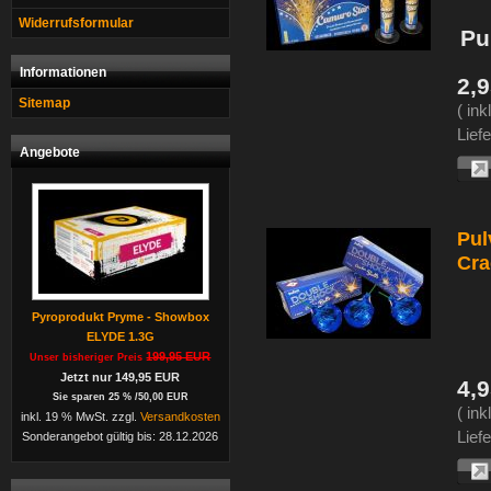
Widerrufsformular
Pu
Informationen
2,
Sitemap
( in
Liefe
Angebote
Pul
Cra
Pyroprodukt Pryme - Showbox
ELYDE 1.3G
199,95 EUR
Unser bisheriger Preis
Jetzt nur 149,95 EUR
4,
Sie sparen 25 % /50,00 EUR
( in
inkl. 19 % MwSt. zzgl.
Versandkosten
Liefe
Sonderangebot gültig bis: 28.12.2026