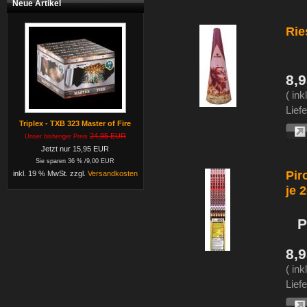
Neue Artikel
Rie
8,
( in
Liefe
Triplex - TXB 323 Master of Fire
24,95 EUR
Unser bisheriger Preis
Jetzt nur 15,95 EUR
Sie sparen 36 % /9,00 EUR
Pir
inkl. 19 % MwSt. zzgl.
Versandkosten
je 
P
8,
( in
Liefe