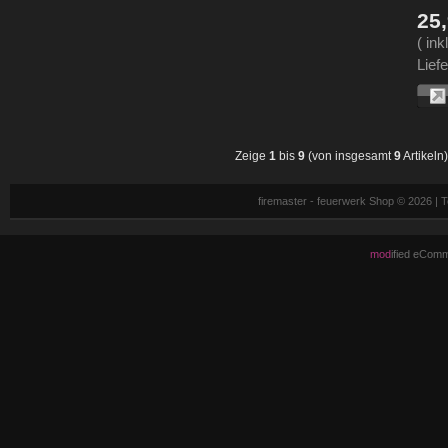
25
( in
Liefe
Zeige
1
bis
9
(von insgesamt
9
Artikeln)
firemaster - feuerwerk Shop © 2026 |
mod
ified eCom