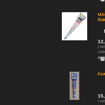
MAG
Rak
12
( in
Liefe
FoX
15
( in